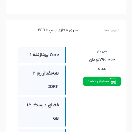
سرور مجازی رسپینا 2GB
12 موجود است
شروع از
1 Core
پردازنده
790,000تومان
ماهانه
مقدار رم
2GB
سفارش دهید
DDR4
فضای دیسک
15
GB