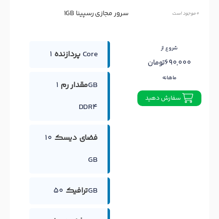
سرور مجازی رسپینا 1GB
0 موجود است
شروع از
1 Core
پردازنده
690,000تومان
ماهانه
مقدار رم
1GB
سفارش دهید
DDR4
فضای دیسک
10
GB
50GB
ترافیک