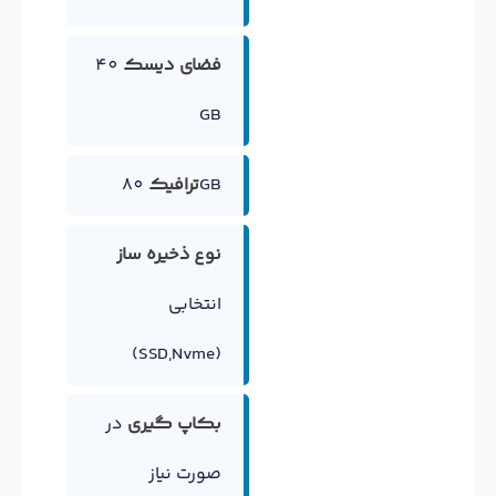
فضای دیسک
40
GB
80GB
ترافیک
نوع ذخیره ساز
انتخابی
(SSD,Nvme)
بکاپ گیری
در
صورت نیاز