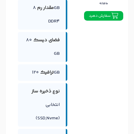
ماهانه
مقدار رم
8GB
سفارش دهید
DDR4
فضای دیسک
80
GB
120GB
ترافیک
نوع ذخیره ساز
انتخابی
(SSD,Nvme)