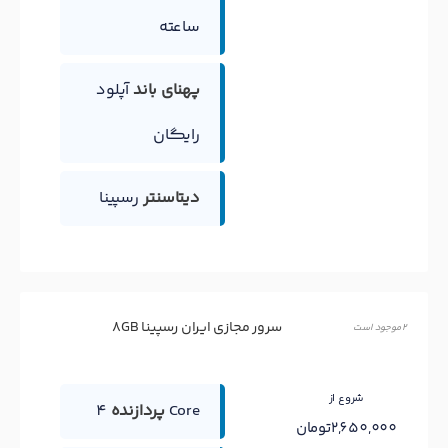
ساعته
پهنای باند
آپلود
رایگان
دیتاسنتر
رسپینا
سرور مجازی ایران رسپینا 8GB
2 موجود است
شروع از
4 Core
پردازنده
2,650,000تومان