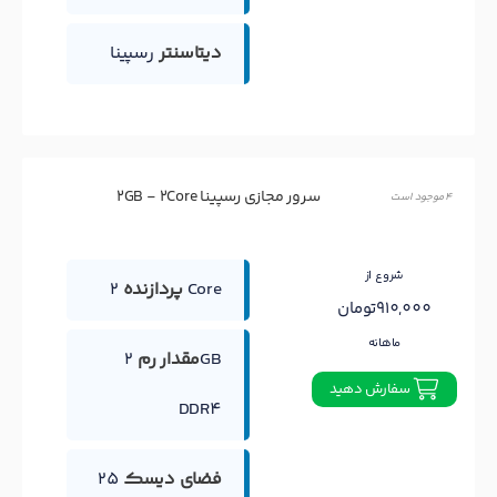
دیتاسنتر
رسپینا
سرور مجازی رسپینا 2GB - 2Core
4 موجود است
شروع از
2 Core
پردازنده
910,000تومان
ماهانه
مقدار رم
2GB
سفارش دهید
DDR4
فضای دیسک
25