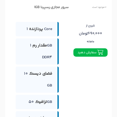
سرور مجازی رسپینا 1GB
0 موجود است
شروع از
1 Core
پردازنده
690,000تومان
ماهانه
مقدار رم
1GB
سفارش دهید
DDR4
فضای دیسک
10
GB
50GB
ترافیک