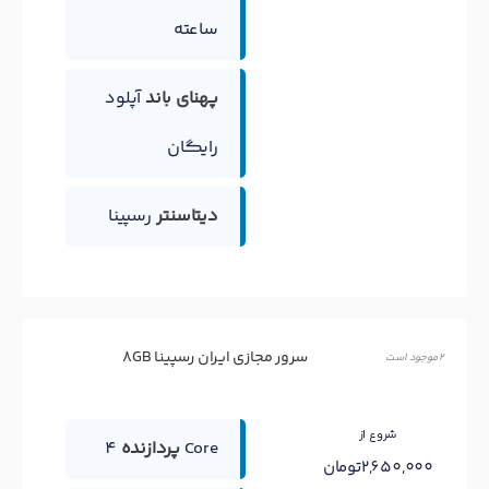
ساعته
پهنای باند
آپلود
رایگان
دیتاسنتر
رسپینا
سرور مجازی ایران رسپینا 8GB
2 موجود است
شروع از
4 Core
پردازنده
2,650,000تومان