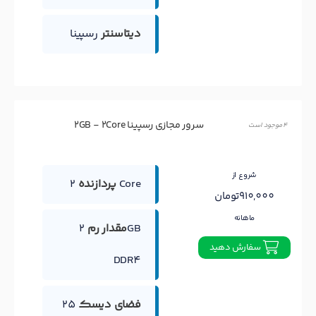
دیتاسنتر
رسپینا
سرور مجازی رسپینا 2GB - 2Core
4 موجود است
شروع از
2 Core
پردازنده
910,000تومان
ماهانه
مقدار رم
2GB
سفارش دهید
DDR4
فضای دیسک
25