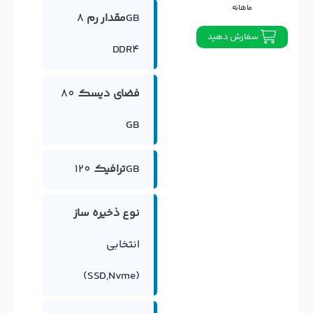
ماهانه
مقدار رم
8GB
سفارش دهید
DDR4
فضای دیسک
80
GB
120GB
ترافیک
نوع ذخیره ساز
انتخابی
(SSD,Nvme)