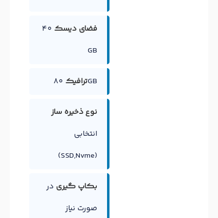
فضای دیسک
40
GB
80GB
ترافیک
نوع ذخیره ساز
انتخابی
(SSD,Nvme)
بکاپ گیری
در
صورت نیاز