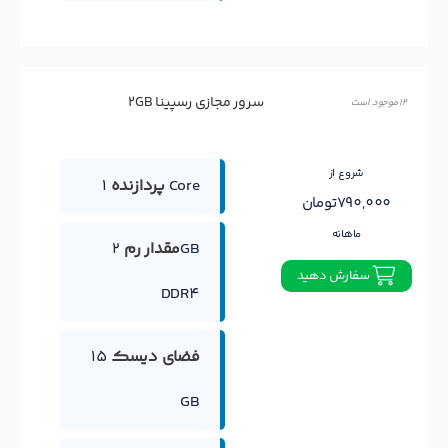
سرور مجازی رسپینا 2GB
12 موجود است
شروع از
1 Core
پردازنده
790,000تومان
ماهانه
مقدار رم
2GB
سفارش دهید
DDR4
فضای دیسک
15
GB