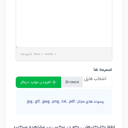
lines: 0 words: 0
ذخیره شد
ضمیمه ها
انتخاب فایل
افزودن موارد دیگر
پسوند های مجاز: .jpg, .gif, .jpeg, .png, .txt, .pdf
لطفا کارکترهایی که در عکس زیر مشاهده میکنید